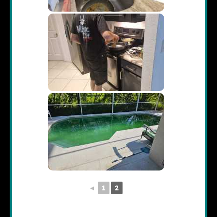
◄
1
2