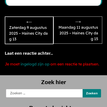
Bericht
⟶
⟵
navigatie
Maandag 11 augustus
Zaterdag 9 augustus
2025 – Haines City da
2025 – Haines City da
g 15
g 13
Laat een reactie achter..
Je moet
ingelogd zijn op
om een reactie te plaatsen.
Zoek hier
Zoeken
naar: