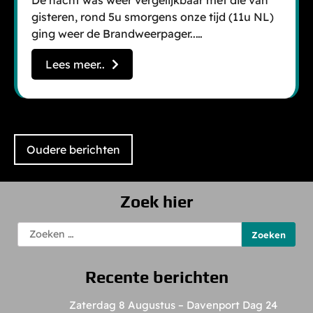
De nacht was weer vergelijkbaar met die van
gisteren, rond 5u smorgens onze tijd (11u NL)
ging weer de Brandweerpager..…
Lees meer..
Berichtennavigatie
Oudere berichten
Zoek hier
Zoeken
naar:
Recente berichten
Zaterdag 8 Augustus – Davenport Dag 24