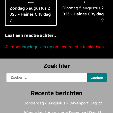
Bericht
⟶
⟵
navigatie
Dinsdag 5 augustus 2
Zondag 3 augustus 2
025 – Haines City dag
025 – Haines City dag
9
7
Laat een reactie achter..
Je moet
ingelogd zijn op
om een reactie te plaatsen.
Zoek hier
Zoeken
naar:
Recente berichten
Donderdag 6 Augustus – Davenport Dag 22
Woensdag 5 Augustus – Davenport Dag 21